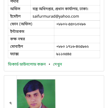
পদবি
অফিস
বস্ত্র অধিদপ্তর, প্রধান কার্যালয়, ঢাকা।
ইমেইল
saifurmurad
@yahoo.com
ফোন (অফিস)
+৮৮০২-৫৫০১৩২৯৬
ইন্টারকম
কক্ষ নম্বর
মোবাইল
+৮৮০ ১৭১৬-৪৩৫৯৬২
ফ্যাক্স
৯১১৩৫৪৫
ভিকার্ড ডাউনলোড করুন
•
দেখুন
৭