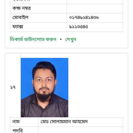
কক্ষ নম্বর
মোবাইল
০১৭৪৯২৪১৪৩৬
ফ্যাক্স
৯১১৩৫৪৫
ভিকার্ড ডাউনলোড করুন
•
দেখুন
১৭
নাম
মোঃ সোলায়মান আহমেদ
পদবি