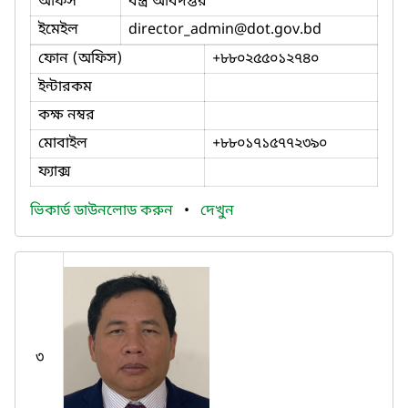
অফিস
বস্ত্র অধিদপ্তর
ইমেইল
director_admin
@dot.gov.bd
ফোন (অফিস)
+৮৮০২৫৫০১২৭৪০
ইন্টারকম
কক্ষ নম্বর
মোবাইল
+৮৮০১৭১৫৭৭২৩৯০
ফ্যাক্স
ভিকার্ড ডাউনলোড করুন
•
দেখুন
৩