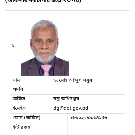
(অফিসার ক্যাটাগরি উল্লেখিত নয়)
১
নাম
ড. মোঃ আব্দুস সবুর
পদবি
অফিস
বস্ত্র অধিদপ্তর
ইমেইল
dg
@dot.gov.bd
ফোন (অফিস)
+৮৮০২-৫৫০১৪২৫৬
ইন্টারকম