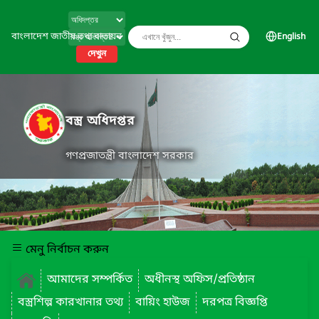
বাংলাদেশ জাতীয় তথ্য বাতায়ন
English
দেখুন
বস্ত্র অধিদপ্তর
গণপ্রজাতন্ত্রী বাংলাদেশ সরকার
মেনু নির্বাচন করুন
আমাদের সম্পর্কিত
অধীনস্থ অফিস/প্রতিষ্ঠান
বস্ত্রশিল্প কারখানার তথ্য
বায়িং হাউজ
দরপত্র বিজ্ঞপ্তি