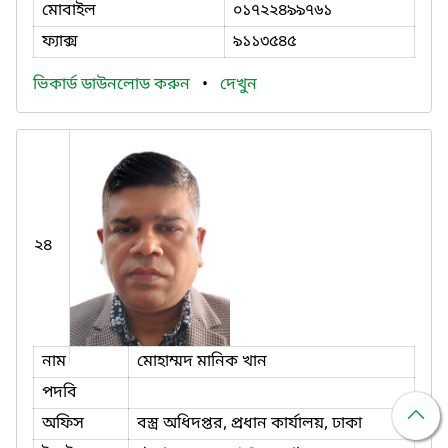
মোবাইল
০১৭২২৪৯৯৭৬১
ফ্যাক্স
৯১১৩৫৪৫
ভিকার্ড ডাউনলোড করুন
•
দেখুন
২৪
নাম
মোহাম্মদ মানিক খান
পদবি
অফিস
বস্ত্র অধিদপ্তর, প্রধান কার্যালয়, ঢাকা