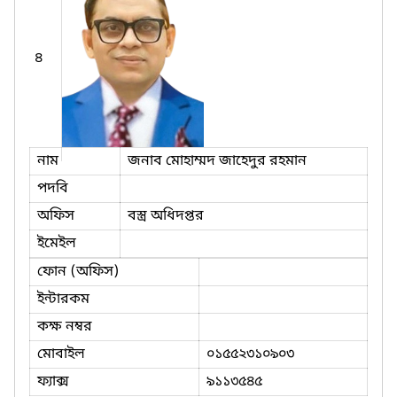
৪
নাম
জনাব মোহাম্মদ জাহেদুর রহমান
পদবি
অফিস
বস্ত্র অধিদপ্তর
ইমেইল
ফোন (অফিস)
ইন্টারকম
কক্ষ নম্বর
মোবাইল
০১৫৫২৩১০৯০৩
ফ্যাক্স
৯১১৩৫৪৫