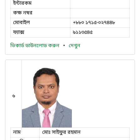
ইন্টারকম
কক্ষ নম্বর
মোবাইল
+৮৮০ ১৭১৫-০২৭৪৪৮
ফ্যাক্স
৯১১৩৫৪৫
ভিকার্ড ডাউনলোড করুন
•
দেখুন
৬
নাম
মোঃ সাইফুর রহমান