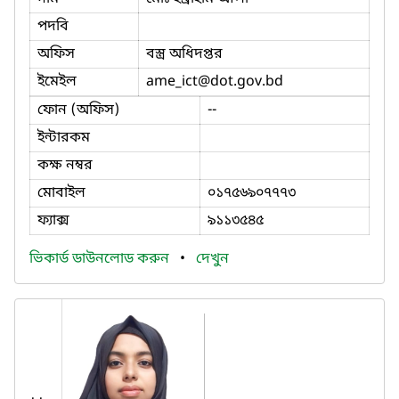
পদবি
অফিস
বস্ত্র অধিদপ্তর
ইমেইল
ame_ict
@dot.gov.bd
ফোন (অফিস)
--
ইন্টারকম
কক্ষ নম্বর
মোবাইল
০১৭৫৬৯০৭৭৭৩
ফ্যাক্স
৯১১৩৫৪৫
ভিকার্ড ডাউনলোড করুন
•
দেখুন