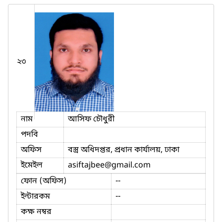
২৩
নাম
আসিফ চৌধুরী
পদবি
অফিস
বস্ত্র অধিদপ্তর, প্রধান কার্যালয়, ঢাকা
ইমেইল
asiftajbee
@gmail.com
ফোন (অফিস)
--
ইন্টারকম
--
কক্ষ নম্বর