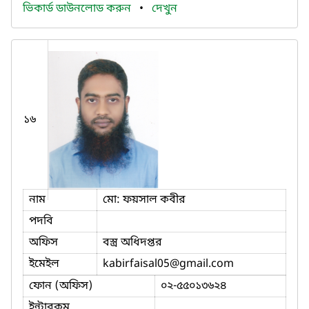
ভিকার্ড ডাউনলোড করুন
•
দেখুন
১৬
নাম
মো: ফয়সাল কবীর
পদবি
অফিস
বস্ত্র অধিদপ্তর
ইমেইল
kabirfaisal05
@gmail.com
ফোন (অফিস)
০২-৫৫০১৩৬২৪
ইন্টারকম