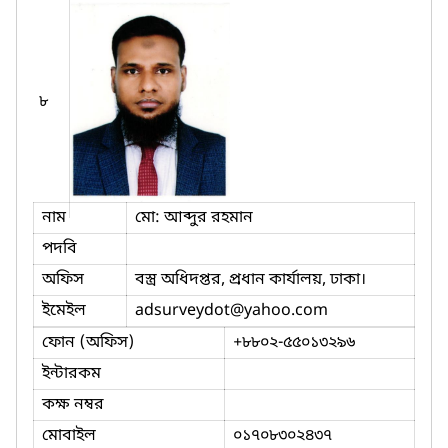
৮
নাম
মো: আব্দুর রহমান
পদবি
অফিস
বস্ত্র অধিদপ্তর, প্রধান কার্যালয়, ঢাকা।
ইমেইল
adsurveydot
@yahoo.com
ফোন (অফিস)
+৮৮০২-৫৫০১৩২৯৬
ইন্টারকম
কক্ষ নম্বর
মোবাইল
০১৭০৮৩০২৪৩৭