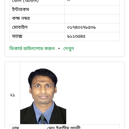
ফোন (অফিস)
--
ইন্টারকম
কক্ষ নম্বর
মোবাইল
০১৭৪৩২৭৮৫০৯
ফ্যাক্স
৯১১৩৫৪৫
ভিকার্ড ডাউনলোড করুন
•
দেখুন
২১
নাম
মোঃ ইব্রাহীম আলী