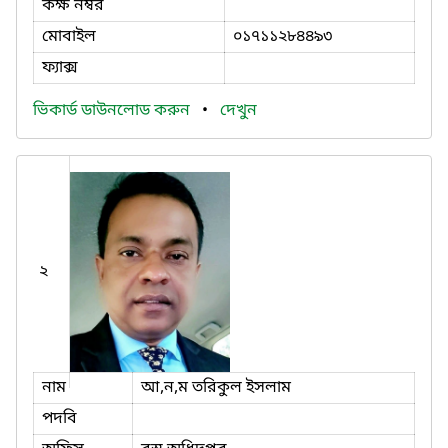
কক্ষ নম্বর
মোবাইল
০১৭১১২৮৪৪৯৩
ফ্যাক্স
ভিকার্ড ডাউনলোড করুন
•
দেখুন
২
নাম
আ,ন,ম তরিকুল ইসলাম
পদবি