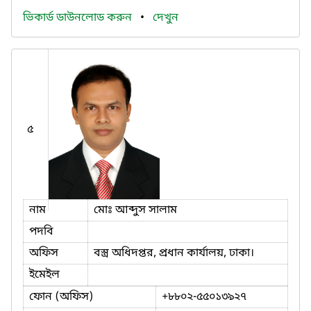
ভিকার্ড ডাউনলোড করুন
•
দেখুন
৫
নাম
মোঃ আব্দুস সালাম
পদবি
অফিস
বস্ত্র অধিদপ্তর, প্রধান কার্যালয়, ঢাকা।
ইমেইল
ফোন (অফিস)
+৮৮০২-৫৫০১৩৯২৭