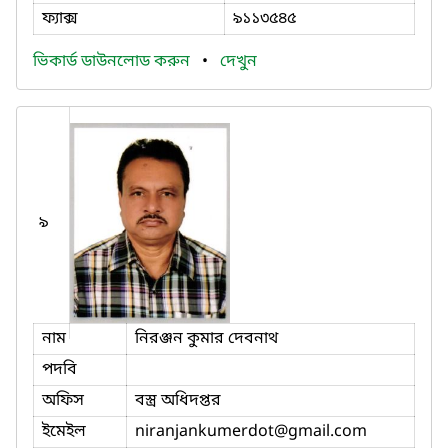
ফ্যাক্স
৯১১৩৫৪৫
ভিকার্ড ডাউনলোড করুন
•
দেখুন
৯
নাম
নিরঞ্জন কুমার দেবনাথ
পদবি
অফিস
বস্ত্র অধিদপ্তর
ইমেইল
niranjankumerdot
@gmail.com