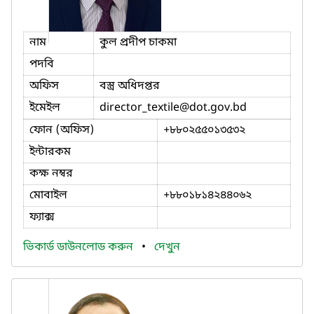
নাম
কুল প্রদীপ চাকমা
পদবি
অফিস
বস্ত্র অধিদপ্তর
ইমেইল
director_textile
@dot.gov.bd
ফোন (অফিস)
+৮৮০২৫৫০১৩৫৩২
ইন্টারকম
কক্ষ নম্বর
মোবাইল
+৮৮০১৮১৪২৪৪০৬২
ফ্যাক্স
ভিকার্ড ডাউনলোড করুন
•
দেখুন