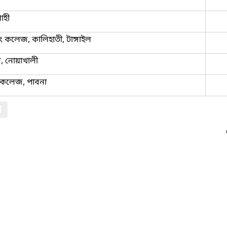
াহী
রিং কলেজ, কালিহাতী, টাঙ্গাইল
জ, নোয়াখালী
িং কলেজ, পাবনা