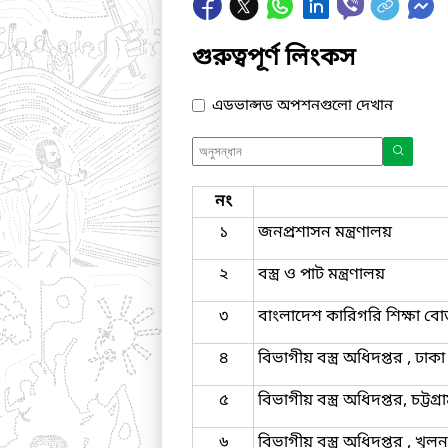
গুরুত্বপূর্ণ লিংকস
এডভান্সড অপশনগুলো দেখান
নং
১
জনপ্রশাসন মন্ত্রণালয়
২
বস্ত্র ও পাট মন্ত্রণালয়
৩
বাংলাদেশ কারিগরি শিক্ষা বোর
৪
বিভাগীয় বস্ত্র অধিদপ্তর , ঢাকা
৫
বিভাগীয় বস্ত্র অধিদপ্তর, চট্টগ্র
৬
বিভাগীয় বস্ত্র অধিদপ্তর , খুলন