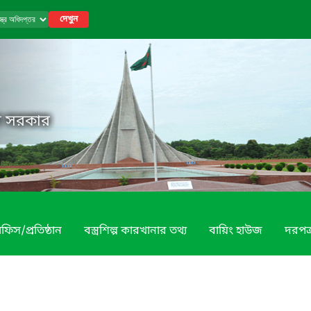
দেখুন
েশ সরকার
ফিস/প্রতিষ্ঠান
বস্ত্রশিল্প কারখানার তথ্য
বায়িং হাউজ
দরপত্র