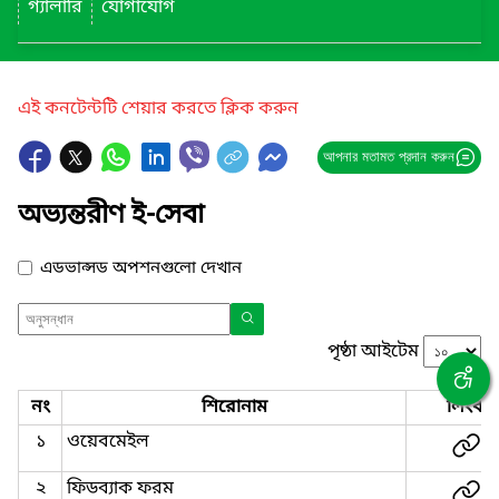
গ্যালারি
যোগাযোগ
এই কনটেন্টটি শেয়ার করতে ক্লিক করুন
আপনার মতামত প্রদান করুন
অভ্যন্তরীণ ই-সেবা
এডভান্সড অপশনগুলো দেখান
পৃষ্ঠা আইটেম
নং
শিরোনাম
লিংক
১
ওয়েবমেইল
২
ফিডব্যাক ফরম