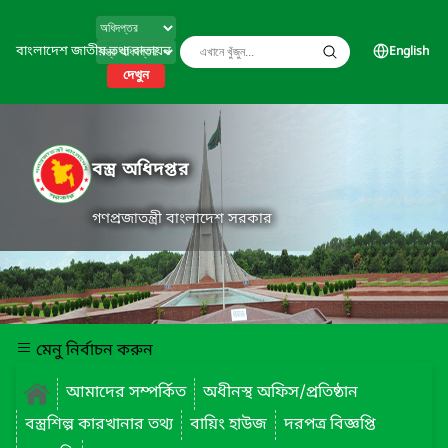
বাংলাদেশ জাতীয় তথ্য বাতায়ন
English
দেখুন
বস্ত্র অধিদপ্তর
গণপ্রজাতন্ত্রী বাংলাদেশ সরকার
মেনু নির্বাচন করুন
আমাদের সম্পর্কিত
অধীনস্থ অফিস/প্রতিষ্ঠান
বস্ত্রশিল্প কারখানার তথ্য
বায়িং হাউজ
দরপত্র বিজ্ঞপ্তি