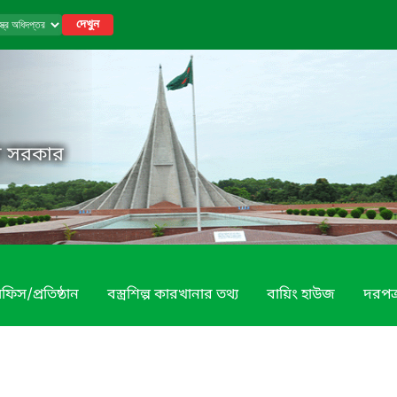
দেখুন
েশ সরকার
ফিস/প্রতিষ্ঠান
বস্ত্রশিল্প কারখানার তথ্য
বায়িং হাউজ
দরপত্র