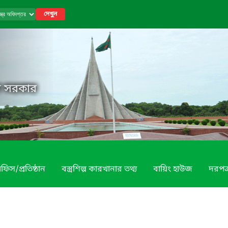
দেখুন
েশ সরকার
ফিস/প্রতিষ্ঠান
বস্ত্রশিল্প কারখানার তথ্য
বায়িং হাউজ
দরপত্র