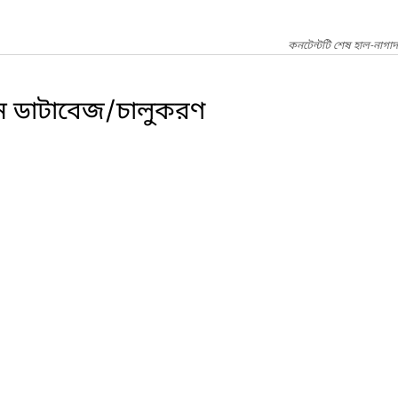
কনটেন্টটি শেষ হাল-নাগা
ন ডাটাবেজ/চালুকরণ