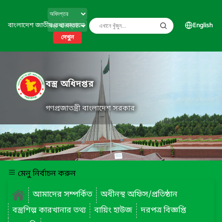
বাংলাদেশ জাতীয় তথ্য বাতায়ন
English
দেখুন
বস্ত্র অধিদপ্তর
গণপ্রজাতন্ত্রী বাংলাদেশ সরকার
মেনু নির্বাচন করুন
আমাদের সম্পর্কিত
অধীনস্থ অফিস/প্রতিষ্ঠান
বস্ত্রশিল্প কারখানার তথ্য
বায়িং হাউজ
দরপত্র বিজ্ঞপ্তি