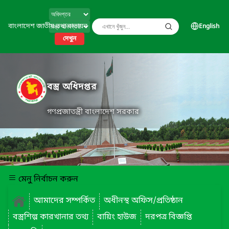
বাংলাদেশ জাতীয় তথ্য বাতায়ন
English
দেখুন
বস্ত্র অধিদপ্তর
গণপ্রজাতন্ত্রী বাংলাদেশ সরকার
মেনু নির্বাচন করুন
আমাদের সম্পর্কিত
অধীনস্থ অফিস/প্রতিষ্ঠান
বস্ত্রশিল্প কারখানার তথ্য
বায়িং হাউজ
দরপত্র বিজ্ঞপ্তি