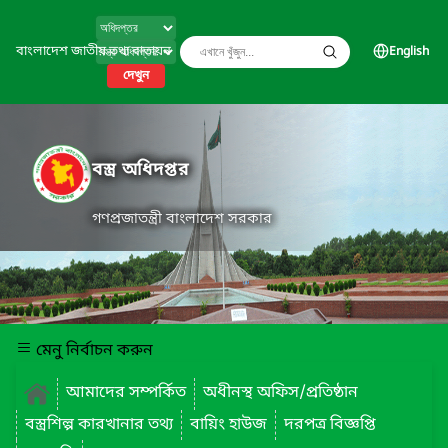
বাংলাদেশ জাতীয় তথ্য বাতায়ন
English
দেখুন
বস্ত্র অধিদপ্তর
গণপ্রজাতন্ত্রী বাংলাদেশ সরকার
মেনু নির্বাচন করুন
আমাদের সম্পর্কিত
অধীনস্থ অফিস/প্রতিষ্ঠান
বস্ত্রশিল্প কারখানার তথ্য
বায়িং হাউজ
দরপত্র বিজ্ঞপ্তি