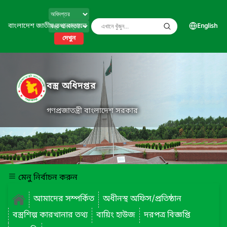
বাংলাদেশ জাতীয় তথ্য বাতায়ন
English
দেখুন
বস্ত্র অধিদপ্তর
গণপ্রজাতন্ত্রী বাংলাদেশ সরকার
মেনু নির্বাচন করুন
আমাদের সম্পর্কিত
অধীনস্থ অফিস/প্রতিষ্ঠান
বস্ত্রশিল্প কারখানার তথ্য
বায়িং হাউজ
দরপত্র বিজ্ঞপ্তি