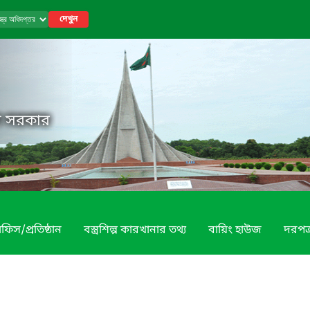
দেখুন
েশ সরকার
ফিস/প্রতিষ্ঠান
বস্ত্রশিল্প কারখানার তথ্য
বায়িং হাউজ
দরপত্র